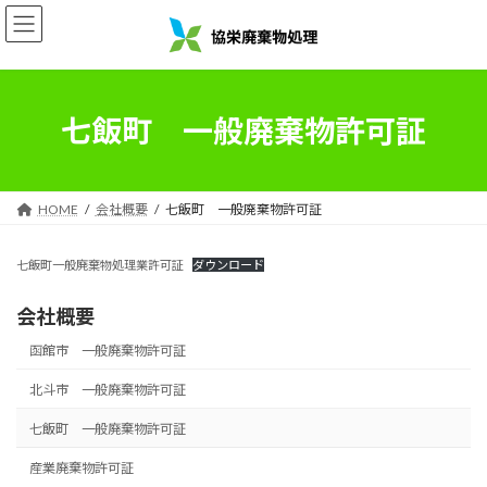
コ
ナ
ン
ビ
テ
ゲ
ン
ー
ツ
シ
へ
ョ
七飯町 一般廃棄物許可証
ス
ン
キ
に
ッ
移
プ
動
HOME
会社概要
七飯町 一般廃棄物許可証
七飯町一般廃棄物処理業許可証
ダウンロード
会社概要
函館市 一般廃棄物許可証
北斗市 一般廃棄物許可証
七飯町 一般廃棄物許可証
産業廃棄物許可証